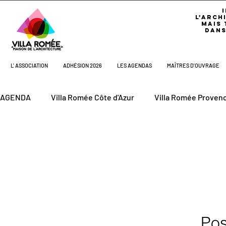
L’ARCH
MAIS 
DANS
L' ASSOCIATION
ADHÉSION 2026
LES AGENDAS
MAÎTRES D'OUVRAGE
AGENDA
Villa Romée Côte d'Azur
Villa Romée Proven
Aux Bonheurs de Dan
Agenda Villa Côte d'Azur
A
Les Agendas
Pos