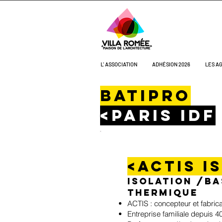
L' ASSOCIATION
ADHÉSION 2026
LES A
batipro
<paris idf
<actis i
isolation /ba
thermique
ACTIS : concepteur et fabric
Entreprise familiale depuis 4