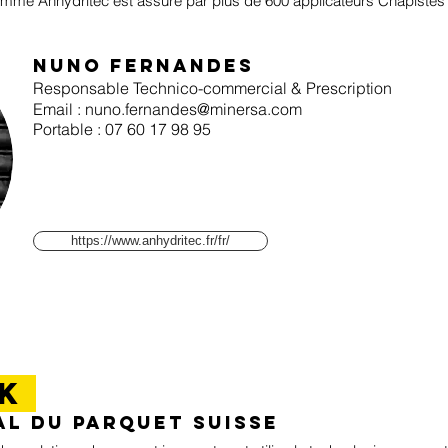
mme Anhydritec est assuré par plus de 600 applicateurs Chapistes
Nuno Fernandes
Responsable Technico-commercial & Prescription
Email :
nuno.fernandes@minersa.com
Portable : 07 60 17 98 95
https://www.anhydritec.fr/fr/
RK
L DU PARQUET SUISSE