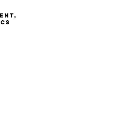
ent,
ics