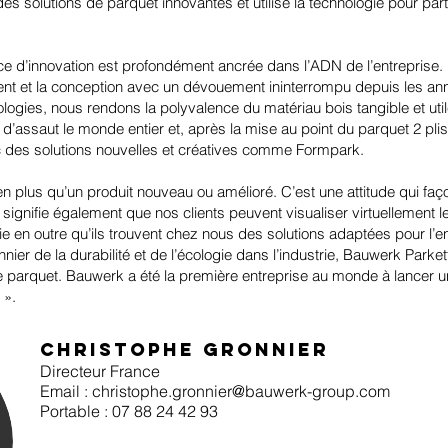
 solutions de parquet innovantes et utilise la technologie pour part
ce d’innovation est profondément ancrée dans l’ADN de l’entreprise
ent et la conception avec un dévouement ininterrompu depuis les a
ogies, nous rendons la polyvalence du matériau bois tangible et util
d’assaut le monde entier et, après la mise au point du parquet 2 plis
des solutions nouvelles et créatives comme Formpark.
ien plus qu’un produit nouveau ou amélioré. C’est une attitude qui f
 signifie également que nos clients peuvent visualiser virtuellement le
ie en outre qu’ils trouvent chez nous des solutions adaptées pour l’e
nnier de la durabilité et de l’écologie dans l’industrie, Bauwerk Parket
parquet. Bauwerk a été la première entreprise au monde à lancer une
 ».
Christophe Gronnier
Directeur France
Email :
christophe.gronnier@bauwerk-group.com
Portable : 07 88 24 42 93