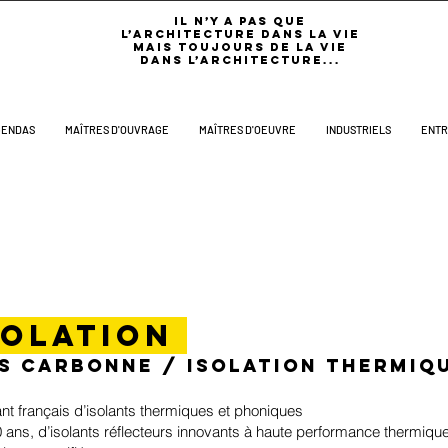
IL N’Y A PAS QUE
L’ARCHITECTURE DANS LA VIE
MAIS TOUJOURS DE LA VIE
DANS L’ARCHITECTURE...
GENDAS
MAÎTRES D'OUVRAGE
MAÎTRES D'OEUVRE
INDUSTRIELS
ENTR
solation
s carbonne / Isolation thermiq
ant français d’isolants thermiques et phoniques
0 ans, d’isolants réflecteurs innovants à haute performance thermiqu