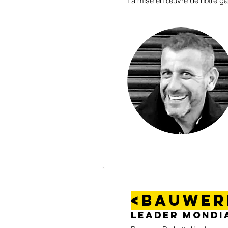
La mise en œuvre de notre ga
<BAUWE
LEADER MONDIA