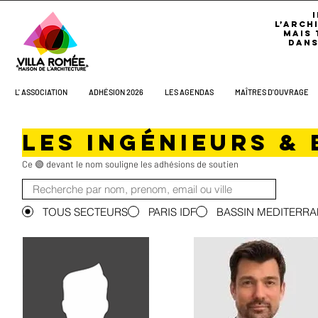
L’ARCH
MAIS 
DANS
L' ASSOCIATION
ADHÉSION 2026
LES AGENDAS
MAÎTRES D'OUVRAGE
Les Ingénieurs & 
Ce 🟢 devant le nom souligne les adhésions de soutien​
TOUS SECTEURS
PARIS IDF
BASSIN MEDITERR