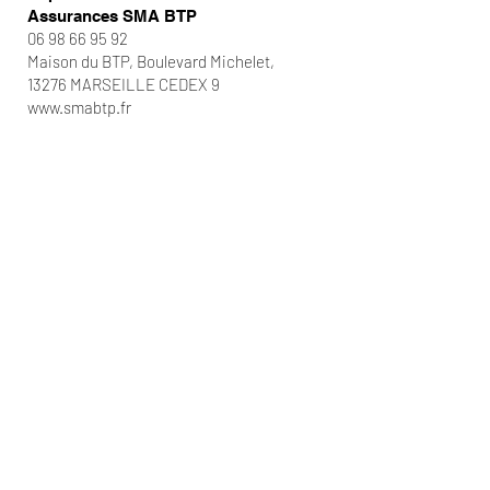
Assurances SMA BTP
06 98 66 95 92
Maison du BTP, Boulevard Michelet,
13276 MARSEILLE CEDEX 9
www.smabtp.fr
©Copyright 2026 - Villas Romée Maison de l'Architecture - Tous dr