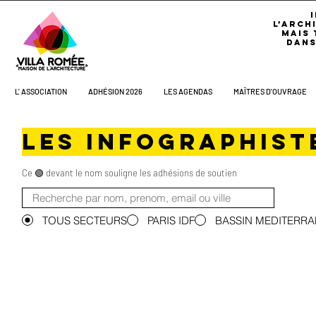
L’ARCH
MAIS 
DANS
L' ASSOCIATION
ADHÉSION 2026
LES AGENDAS
MAÎTRES D'OUVRAGE
Les infographist
Ce 🟢 devant le nom souligne les adhésions de soutien
TOUS SECTEURS
PARIS IDF
BASSIN MEDITERR
©Copyright 2026 - Villas Romée Maison de l'Architecture - Tous dr