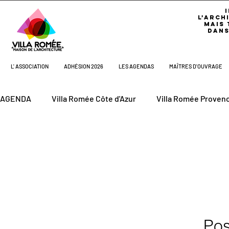
L’ARCH
MAIS 
DANS
L' ASSOCIATION
ADHÉSION 2026
LES AGENDAS
MAÎTRES D'OUVRAGE
AGENDA
Villa Romée Côte d'Azur
Villa Romée Proven
Aux Bonheurs de Dan
Agenda Villa Côte d'Azur
A
Les Agendas
Pos