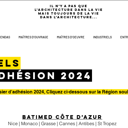
IL N’Y A PAS QUE
L’ARCHITECTURE DANS LA VIE
MAIS TOUJOURS DE LA VIE
DANS L’ARCHITECTURE...
GENDAS
MAÎTRES D'OUVRAGE
MAÎTRES D'OEUVRE
INDUSTRIELS
ENTR
els
dhésion 2024
sier d'adhésio
n 20
24, Cliquez ci-dessous sur la Région so
BatiMed Côte d’Azur
Nice | Monaco | Grasse | Cannes | Antibes | St Tropez