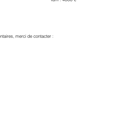
taires, merci de contacter :
de l'Architecture - Tous droits réservés
| Mentions légales / RGPD