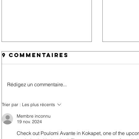
9 commentaires
Rédigez un commentaire...
Fête annuelle
Déjeu
Trier par :
Les plus récents
de la villa
/ Tec
Membre inconnu
romée/2023
Truff
19 nov. 2024
Check out Poulomi Avante in Kokapet, one of the upco