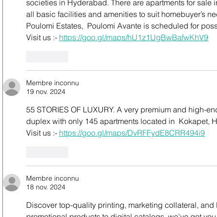
societies in Hyderabad. There are apartments for sale i
all basic facilities and amenities to suit homebuyer’s 
Poulomi Estates,  Poulomi Avante is scheduled for poss
Visit us :- 
https://goo.gl/maps/hU1z1UgBwBafwKhV9
J'aime
Membre inconnu
19 nov. 2024
55 STORIES OF LUXURY. A very premium and high-end sky
duplex with only 145 apartments located in  Kokapet,
Visit us :- 
https://goo.gl/maps/DvRFFydE8CRR494i9
J'aime
Membre inconnu
18 nov. 2024
Discover top-quality printing, marketing collateral, and l
promotional products to digital catalogs, we've got yo