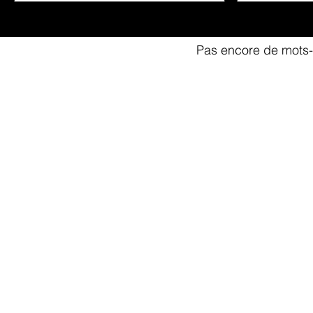
Pas encore de mots-
©Copyright 2026 - Villas Romée Maison de l'Architecture - Tous dr