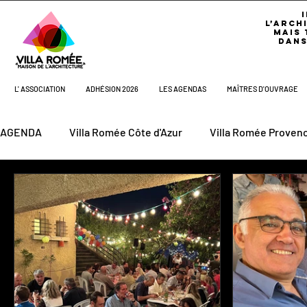
L’ARCH
MAIS 
DANS
L' ASSOCIATION
ADHÉSION 2026
LES AGENDAS
MAÎTRES D'OUVRAGE
AGENDA
Villa Romée Côte d'Azur
Villa Romée Proven
Aux Bonheurs de Dan
Agenda Villa Côte d'Azur
A
Les Agendas